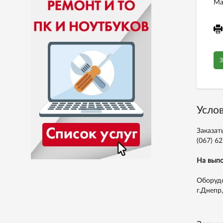
Ма
З
Услов
Заказат
(067) 62
На выпо
Оборудо
г.Днепр