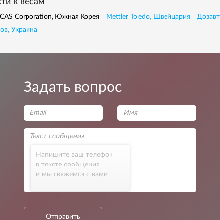
сти к весам
CAS Corporation, Южная Корея
Mettler Toledo, Швейцария
Дозавт
ов, Украина
Задать вопрос
Напишите ваш телефон
в тексте сообщения
и мы свяжемся с вами
Отправить