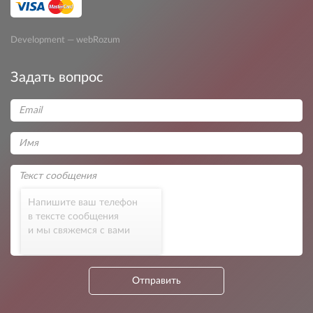
Development — webRozum
Задать вопрос
Напишите ваш телефон
в тексте сообщения
и мы свяжемся с вами
Отправить