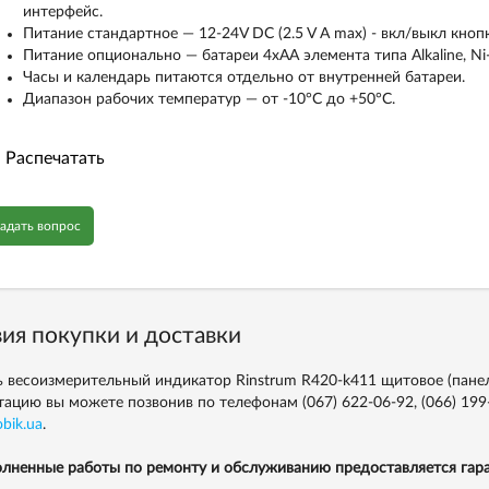
интерфейс.
Питание стандартное — 12-24V DC (2.5 V A max) - вкл/выкл кно
Питание опционально — батареи 4xAA элемента типа Alkaline, N
Часы и календарь питаются отдельно от внутренней батареи.
Диапазон рабочих температур — от -10°C до +50°C.
Распечатать
адать вопрос
ия покупки и доставки
ь весоизмерительный индикатор Rinstrum R420-k411 щитовое (пане
тацию вы можете позвонив по телефонам
(067) 622-06-92,
(066) 199
bik.ua
.
лненные работы по ремонту и обслуживанию предоставляется гара