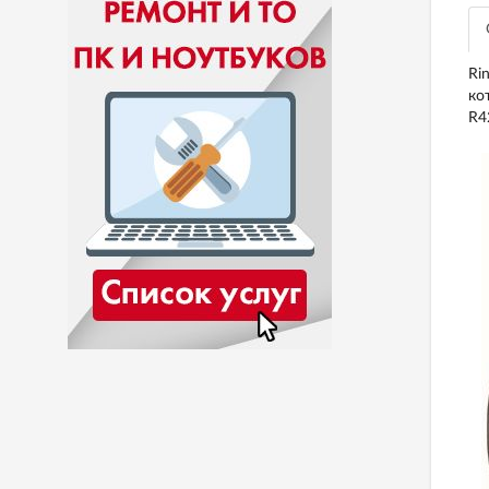
Ri
ко
R4