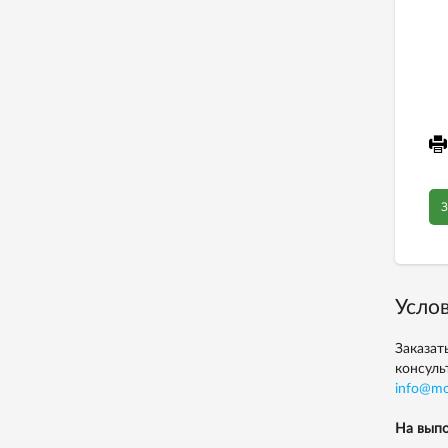
З
Услов
Заказат
консуль
info@mo
На выпо