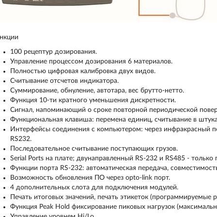
нкции
100 рецептур дозирования.
Управление процессом дозирования 6 материалов.
Полностью цифровая калибровка двух видов.
Считывание отсчетов индикатора.
Суммирование, обнуление, автотара, вес брутто-нетто.
Функция 10-ти кратного уменьшения дискретности.
Сигнал, напоминающий о сроке повторной периодической повер
Функциональная клавиша: перемена единиц, считывание в штука
Интерфейсы соединения с компьютером: через инфракрасный по
RS232.
Последовательное считывание поступающих грузов.
Serial Ports на плате; двунаправленный RS-232 и RS485 - тольк
Функции порта RS-232: автоматическая передача, совместимость
Возможность обновления ПО через opto-link порт.
4 дополнительных слота для подключения модулей.
Печать итоговых значений, печать этикеток (программируемые р
Функция Peak Hold фиксирование пиковых нагрузок (максимальны
Управление уровнем Hi/Lo.