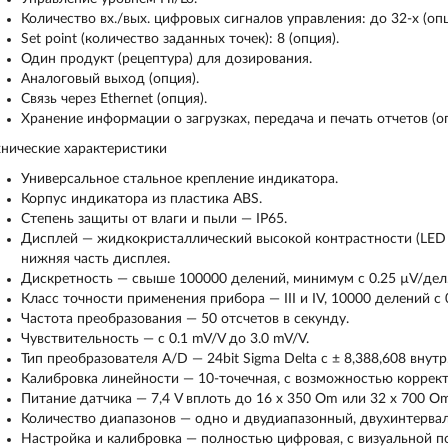
Количество вх./вых. цифровых сигналов управления: до 32-х (опц
Set point (количество заданных точек): 8 (опция).
Один продукт (рецептура) для дозирования.
Аналоговый выход (опция).
Связь через Ethernet (опция).
Хранение информации о загрузках, передача и печать отчетов (о
хнические характеристики
Универсальное стальное крепление индикатора.
Корпус индикатора из пластика ABS.
Степень защиты от влаги и пыли — IP65.
Дисплей — жидкокристаллический высокой контрастности (LED Ba
нижняя часть дисплея.
Дискретность — свыше 100000 делений, минимум с 0.25 µV/дел
Класс точности применения прибора — III и IV, 10000 делений с 
Частота преобразования — 50 отсчетов в секунду.
Чувствительность — с 0.1 mV/V до 3.0 mV/V.
Тип преобразователя A/D — 24bit Sigma Delta с ± 8,388,608 внутр.
Калибровка линейности — 10-точечная, c возможностью коррект
Питание датчика — 7,4 V вплоть до 16 x 350 Оm или 32 x 700 Оm
Количество диапазонов — одно и двудиапазонный, двухинтерва
Настройка и калибровка — полностью цифровая, с визуальной по