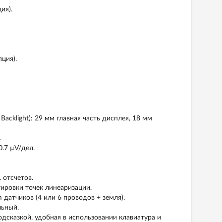
ия).
пция).
cklight): 29 мм главная часть дисплея, 18 мм
.
0.7 µV/дел.
 отсчетов.
ировки точек линеаризации.
 датчиков (4 или 6 проводов + земля).
льный.
дсказкой, удобная в использовании клавиатура и