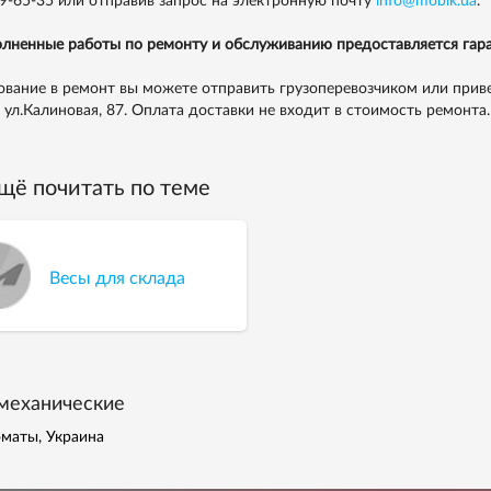
99-65-35
или отправив запрос на электронную почту
info@mobik.ua
.
лненные работы по ремонту и обслуживанию предоставляется гара
вание в ремонт вы можете отправить грузоперевозчиком или приве
, ул.Калиновая, 87. Оплата доставки не входит в стоимость ремонта.
щё почитать по теме
Весы для склада
механические
маты, Украина