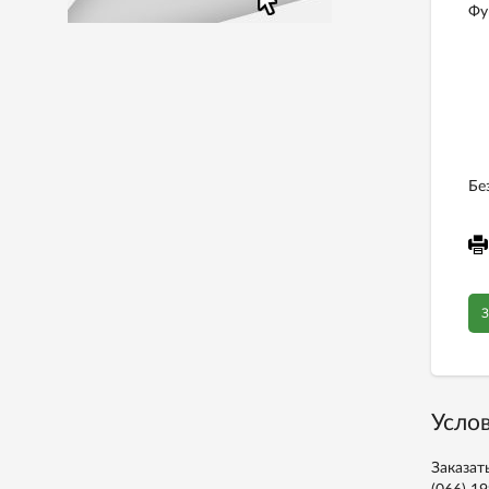
Фу
Бе
З
Услов
Заказат