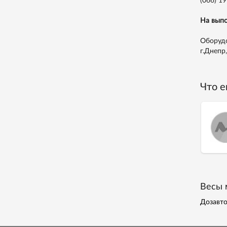
(066) 1
На выпо
Оборудо
г.Днепр
Что е
Весы 
Дозавто