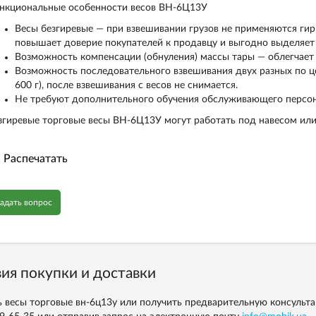
нкциональные особенности весов ВН-6Ц13У
Весы безгиревые — при взвешивании грузов не применяются гири
повышает доверие покупателей к продавцу и выгодно выделяет 
Возможность компенсации (обнуления) массы тары — облегчае
Возможность последовательного взвешивания двух разных по це
600 г), после взвешивания с весов не снимается.
Не требуют дополнительного обучения обслуживающего персон
згиревые торговые весы ВН-6Ц13У могут работать под навесом или
Распечатать
адать вопрос
ия покупки и доставки
ь весы торговые вн-6ц13у или получить предварительную консуль