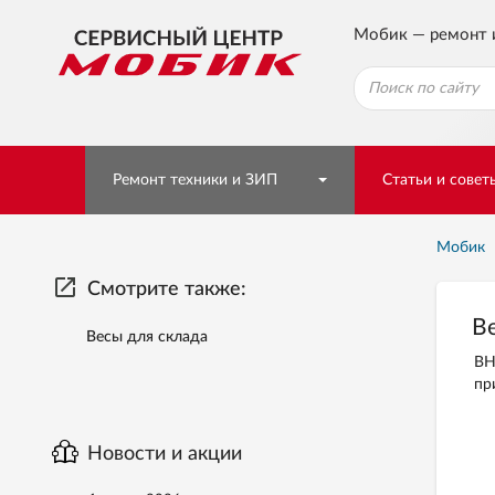
Мобик — ремонт 
Ремонт техники и ЗИП
Статьи и совет
Мобик
launch
Смотрите также:
В
Весы для склада
ВН
пр
Новости и акции