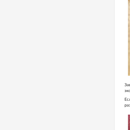
За
эк
Ес
ра