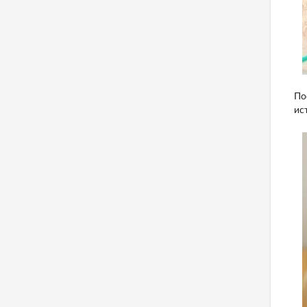
По
ис