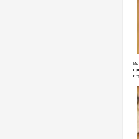
Во
пр
пе