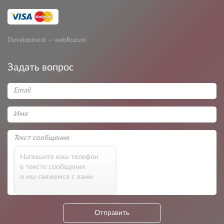
Development — webRozum
Задать вопрос
Напишите ваш телефон
в тексте сообщения
и мы свяжемся с вами
Отправить