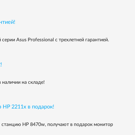
нтией!
ерии Asus Professional с трехлетней гарантией.
!
 наличии на складе!
 HP 2211x в подарок!
ю станцию НР 8470w, получают в подарок монитор