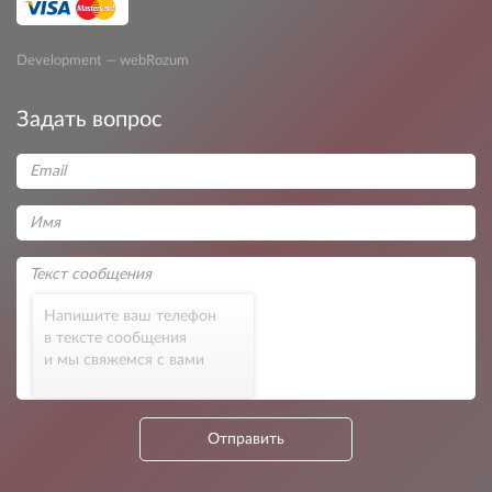
Development — webRozum
Задать вопрос
Напишите ваш телефон
в тексте сообщения
и мы свяжемся с вами
Отправить