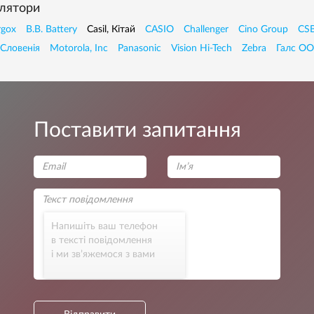
лятори
rgox
B.B. Battery
Casil, Кiтай
CASIO
Challenger
Cino Group
CSB
 Словенія
Motorola, Inc
Panasonic
Vision Hi-Tech
Zebra
Галс ОО
Поставити запитання
Напишіть ваш телефон
в тексті повідомлення
і ми зв’яжемося з вами