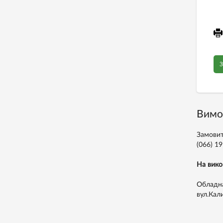
З
Вимо
Замовит
(066) 1
На вико
Обладна
вул.Кал