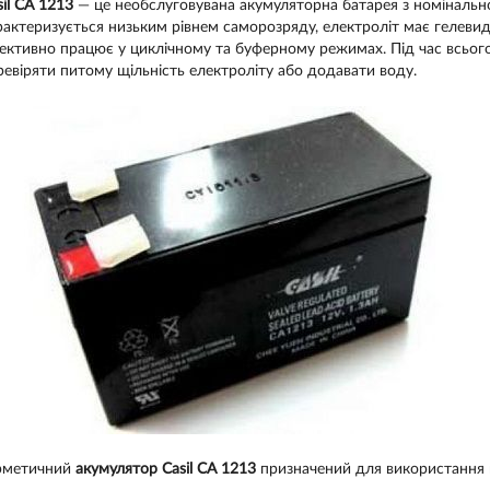
sil СА 1213
— це необслуговувана акумуляторна батарея з номінально
рактеризується низьким рівнем саморозряду, електроліт має гелевидн
ективно працює у циклічному та буферному режимах. Під час всього 
ревіряти питому щільність електроліту або додавати воду.
рметичний
акумулятор Casil СА 1213
призначений для використання 