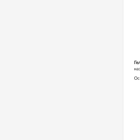
Ге
на
Ос