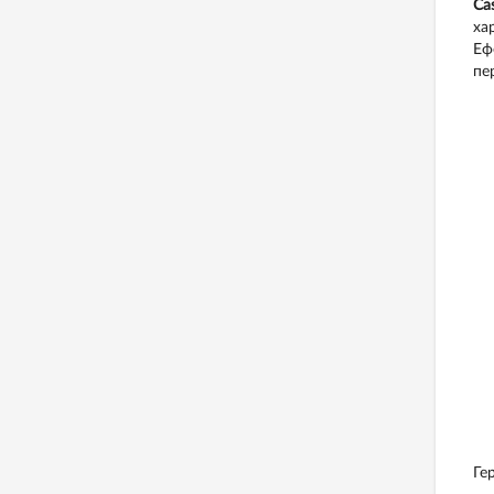
Ca
ха
Еф
пе
Ге