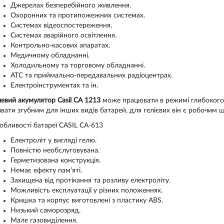
Джерелах безперебійного живлення.
Охоронних та протипожежних системах.
Системах відеоспостереження.
Системах аварійного освітлення.
Контрольно-касових апаратах.
Медичному обладнанні.
Холодильному та торговому обладнанні.
АТС та приймально-передавальних радіоцентрах.
Електроінструментах та ін.
левий акумулятор Casil СА 1213
може працювати в режимі глибокого
звати згубним для інших видів батарей, для гелієвих він є робочим
обливості батареї CASIL CA-613
Електроліт у вигляді гелю.
Повністю необслуговувана.
Герметизована конструкція.
Немає ефекту пам’яті.
Захищена від протікання та розливу електроліту.
Можливість експлуатації у різних положеннях.
Кришка та корпус виготовлені з пластику ABS.
Низький саморозряд.
Мале газовиділення.