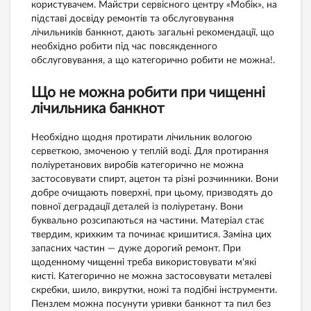
користувачем. Майстри сервісного центру «Мобік», на
підставі досвіду ремонтів та обслуговування
лічильників банкнот, дають загальні рекомендації, що
необхідно робити під час повсякденного
обслуговування, а що категорично робити не можна!.
Що не можна робити при чищенні
лічильника банкнот
Необхідно щодня протирати лічильник вологою
серветкою, змоченою у теплій воді. Для протирання
поліуретанових виробів категорично не можна
застосовувати спирт, ацетон та різні розчинники. Вони
добре очищають поверхні, при цьому, призводять до
повної деградації деталей із поліуретану. Вони
буквально розсипаються на частини. Матеріал стає
твердим, крихким та починає кришитися. Заміна цих
запасних частин — дуже дорогий ремонт. При
щоденному чищенні треба використовувати м'які
кисті. Категорично не можна застосовувати металеві
скребки, шило, викрутки, ножі та подібні інструменти.
Пензлем можна посунути уривки банкнот та пил без