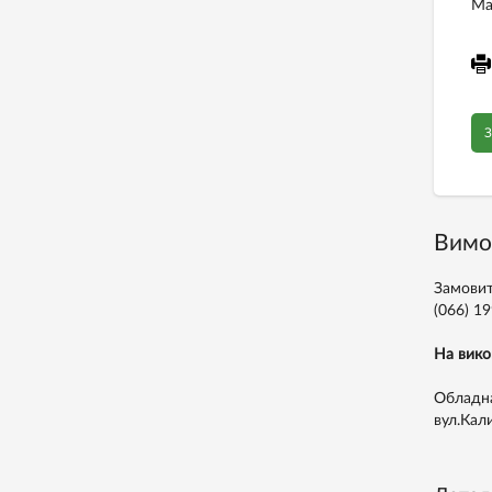
Ма
З
Вимо
Замовит
(066) 1
На вико
Обладна
вул.Кал