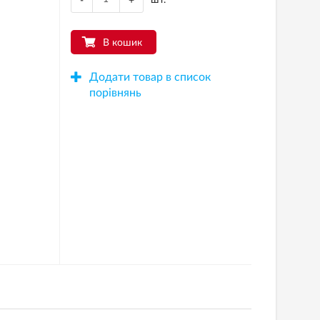
-
+
В кошик
Додати товар в список
порівнянь