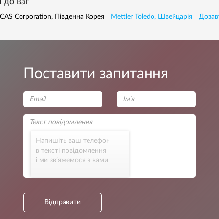
 до ваг
CAS Corporation, Південна Корея
Mettler Toledo, Швейцарія
Дозав
Поставити запитання
Напишіть ваш телефон
в тексті повідомлення
і ми зв’яжемося з вами
Відправити