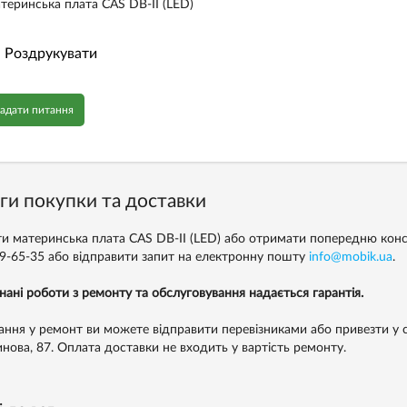
теринська плата CAS DB-II (LED)
Роздрукувати
адати питання
ги покупки та доставки
и материнська плата CAS DB-II (LED) або отримати попередню кон
99-65-35
або відправити запит на електронну пошту
info@mobik.ua
.
нані роботи з ремонту та обслуговування надається гарантія.
ння у ремонт ви можете відправити перевізниками або привезти у с
инова, 87. Оплата доставки не входить у вартість ремонту.