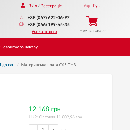
Вхід
Реєстрація
Укр
Рус
/
+38 (067) 622-06-92
+38 (066) 199-65-35
Немає товарів
Усі контакти
ії сервісного центру
і до ваг
Материнська плата CAS THB
12 168 грн
UKR: Оптовая 11 802,96 грн
шт.