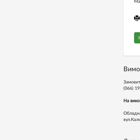
Ма
З
Вимо
Замовит
(066) 1
На вико
Обладна
вул.Кал