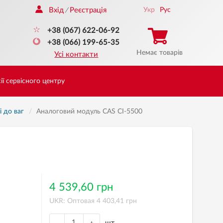
Вхід
Реєстрація
Укр
Рус
/
+38 (067) 622-06-92
+38 (066) 199-65-35
Немає товарів
Усі контакти
ії сервісного центру
і до ваг
Аналоговий модуль CAS CI-5500
4 539,60 грн
UKR: Оптовая 4 403,41 грн
шт.