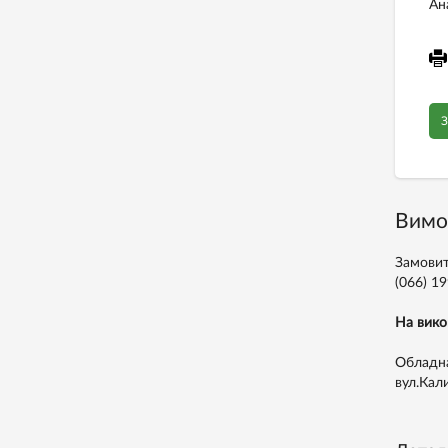
Ан
З
Вимо
Замовит
(066) 1
На вико
Обладна
вул.Кал