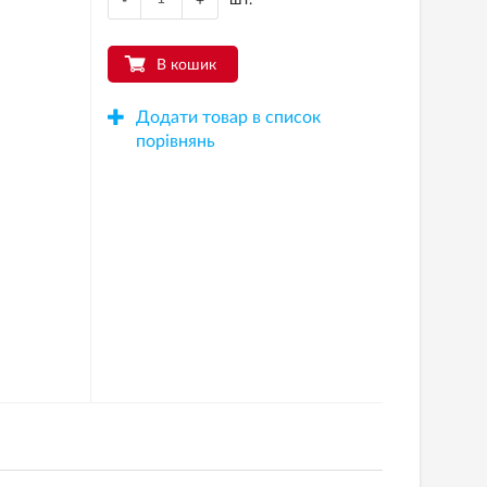
-
+
В кошик
Додати товар в список
порівнянь