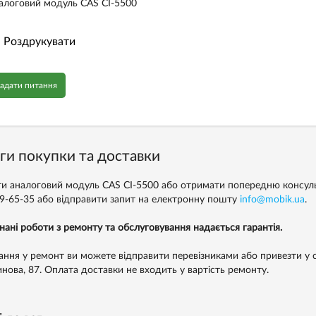
алоговий модуль CAS CI-5500
Роздрукувати
адати питання
ги покупки та доставки
и аналоговий модуль CAS CI-5500 або отримати попередню консул
99-65-35
або відправити запит на електронну пошту
info@mobik.ua
.
нані роботи з ремонту та обслуговування надається гарантія.
ння у ремонт ви можете відправити перевізниками або привезти у с
инова, 87. Оплата доставки не входить у вартість ремонту.