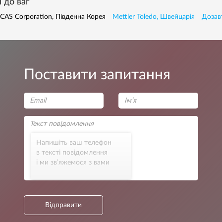
 до ваг
CAS Corporation, Південна Корея
Mettler Toledo, Швейцарія
Дозав
Поставити запитання
Напишіть ваш телефон
в тексті повідомлення
і ми зв’яжемося з вами
Відправити