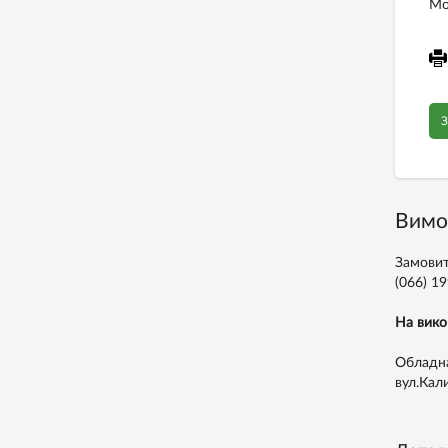
Мо
З
Вимо
Замовит
(066) 1
На вико
Обладна
вул.Кал