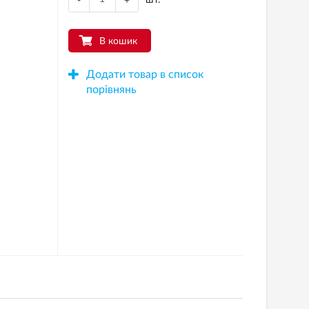
-
+
В кошик
Додати товар в список
порівнянь