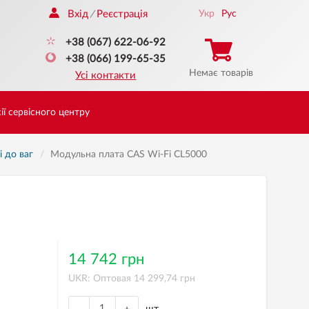
Вхід
Реєстрація
Укр
Рус
/
+38 (067) 622-06-92
+38 (066) 199-65-35
Немає товарів
Усі контакти
ії сервісного центру
і до ваг
Модульна плата CAS Wi-Fi CL5000
14 742 грн
UKR: Оптовая 14 299,74 грн
шт.