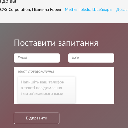
 до ваг
CAS Corporation, Південна Корея
Mettler Toledo, Швейцарія
Дозав
Поставити запитання
Напишіть ваш телефон
в тексті повідомлення
і ми зв’яжемося з вами
Відправити