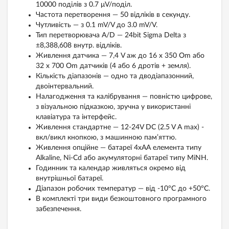
10000 поділів з 0.7 μV/поділ.
Частота перетворення — 50 відліків в секунду.
Чутливість — з 0.1 mV/V до 3.0 mV/V.
Тип перетворювача A/D — 24bit Sigma Delta з
±8,388,608 внутр. відліків.
Живлення датчика — 7,4 V аж до 16 x 350 Оm або
32 x 700 Оm датчиків (4 або 6 дротів + земля).
Кількість діапазонів — одно та дводіапазонний,
двоінтервальний.
Налагодження та калібрування — повністю цифрове,
з візуальною підказкою, зручна у використанні
клавіатура та інтерфейс.
Живлення стандартне — 12-24V DC (2.5 V A max) -
вкл/викл кнопкою, з машинною пам’яттю.
Живлення опційне — батареї 4xAA елемента типу
Alkaline, Ni-Cd або акумуляторні батареї типу MiNH.
Годинник та календар живляться окремо від
внутрішньої батареї.
Діапазон робочих температур — від -10°C до +50°C.
В комплекті три види безкоштовного програмного
забезпечення.