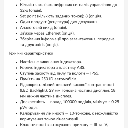
Кількість вх. /вих. цифрових сигналів управління: до
32-х (опція).
Set point (кількість заданих точок): 8 (опція).
Один продукт (рецептура) для дозування.
Аналоговий вихід (опція).
Зв’язок через Ethernet (опція).
Зберігання інформації про завантаження, передача
та друк звітів (опція).
Технічні характеристики
Настільне виконання індикатора.
Корпус індикатора з пластику ABS.
Ступінь захисту від пилу та вологи — IP65.
Пам’ять на 250 ID автомобілів.
Рідкокристалічний дисплей високої контрастності
(LED Backlight): 29 мм головна частина дисплея, 18
мм нижня частина дисплея.
Дискретність — понад 100000 поділів, мінімум з 0.25
μV/поділ.
Калібрування лінійності — 10-точкове, c можливістю
коригування точок лінеаризації.
Клас точності застосування приладу — III та IV,