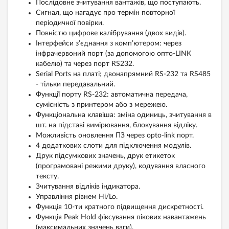
Послідовне зчитування вантажів, що поступають.
Сигнал, що нагадує про термін повторної
періодичної повірки.
Повністю цифрове калібрування (двох видів).
Інтерфейси з’єднання з комп’ютером: через
інфрачервоний порт (за допомогою опто-LINK
кабелю) та через порт RS232.
Serial Ports на платі; двонапрямний RS-232 та RS485
- тільки передавальний.
Функції порту RS-232: автоматична передача,
сумісність з принтером або з мережею.
Функціональна клавіша: зміна одиниць, зчитування в
шт. на підставі вимірювання, блокування відліку.
Можливість оновлення ПЗ через opto-link порт.
4 додаткових слоти для підключення модулів.
Друк підсумкових значень, друк етикеток
(програмовані режими друку), кодування власного
тексту.
Зчитування відліків індикатора.
Управління рівнем Hi/Lo.
Функція 10-ти кратного підвищення дискретності.
Функція Peak Hold фіксування пікових навантажень
(максимальних значень ваги).