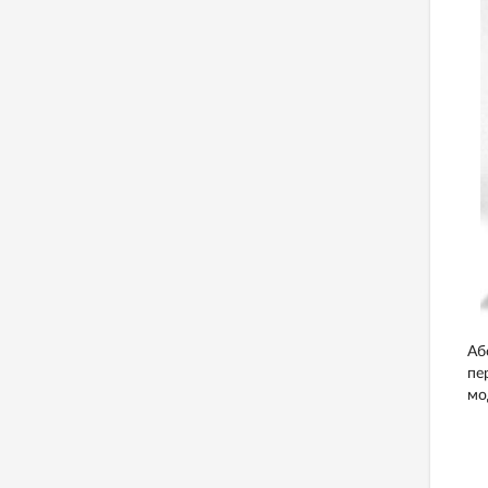
Аб
пе
мо