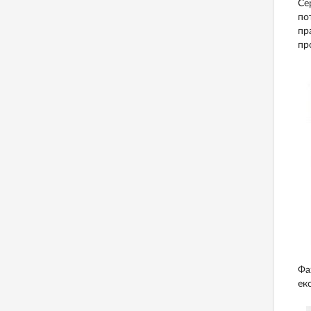
Се
по
пр
пр
Фа
ек