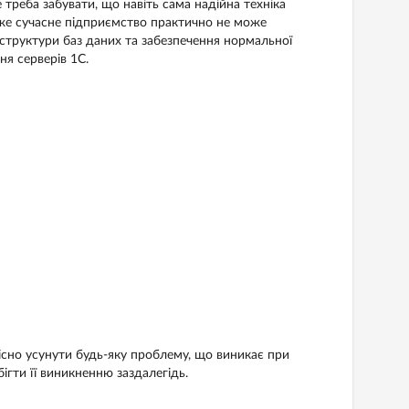
треба забувати, що навіть сама надійна техніка
дже сучасне підприємство практично не може
 структури баз даних та забезпечення нормальної
я серверів 1С.
кісно усунути будь-яку проблему, що виникає при
ігти її виникненню заздалегідь.