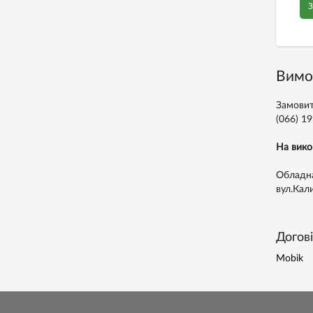
З
Вимо
Замовит
(066) 1
На вико
Обладна
вул.Кал
Догов
Mobik