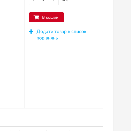
-
+
В кошик
Додати товар в список
порівнянь