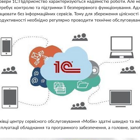
рвери 1С:Підприємство характеризуються надійністю роботи. Але не 
требує контролю та підтримки її безперервного функціонування. А
ацювати без інформаційних сервісів. Тому для збереження цілісності
одуктивності необхідно регулярно проводити технічне обслуговуванн
хівці центру сервісного обслуговування «Мобік» здатні швидко та я
сплуатації обладнання та програмного забезпечення, а головне, запоб