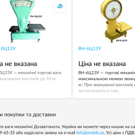
10Ц13У
ВН-6Ц13У
а не вказана
Ціна не вказана
Ц13У — механічні торгові ваги
ВН-6Ц13У — торгові механічн
важування вантажів до 10 кг.
максимальною межею зважу
кг. При зважуванні вантажів 
застосовуються гирі.
и покупки та доставки
и ваги механічні Дозавтомати, Україна ви можете через кошик на с
99-65-35
або надіслати заявку на e-mail
info@mobik.ua
. Усі ціни з ПДВ.