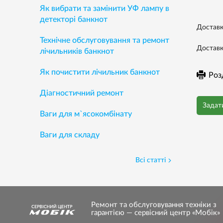
Як вибрати та замінити УФ лампу в
детекторі банкнот
Доставк
Технічне обслуговування та ремонт
Доставк
лічильників банкнот
Як почистити лічильник банкнот
Роз
Діагностичний ремонт
Задат
Ваги для м`ясокомбінату
Ваги для складу
Всі статті
Ремонт та обслуговування техніки з
гарантією — сервісний центр «Мобік»