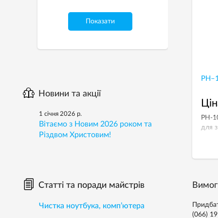
Показати
РН–
Новини та акції
Цін
1 січня 2026 р.
РН-10
Вітаємо з Новим 2026 роком та
для з
Різдвом Христовим!
Вимог
Статті та поради майстрів
Придбат
Чистка ноутбука, комп’ютера
(066) 1