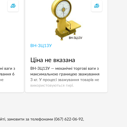
ВН-3Ц13У
Ціна не вказана
і ваги з
ВН-3Ц13У — механічні торгові ваги з
вання 6
максимальною границею зважування
не
3 кг. У процесі зважування товарів не
використовуються гирі.
айті, замовити за телефонами
(067) 622-06-92,