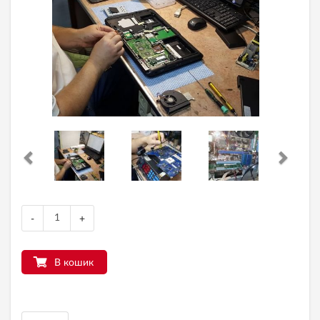
-
+
В кошик