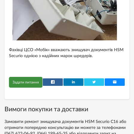
Фахівці ЦСО «Мобік» вважають знищувач документів HSM
Securio однією з надійних марок шредерів.
Задати питання
Вимоги покупки та доставки
Замовити ремонт знищувача документів HSM Securio C16 або
отримати попередню консультацію ви можете за телефонами
(067) 622-06-92,
(066) 199-65-35
або відправити запит на