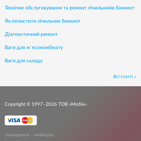
Технічне обслуговування та ремонт лічильників банкнот
Як почистити лічильник банкнот
Діагностичний ремонт
Ваги для м`ясокомбінату
Ваги для складу
Всі статті
Copyright © 1997–2026
ТОВ «Мобік»
Development — webRozum