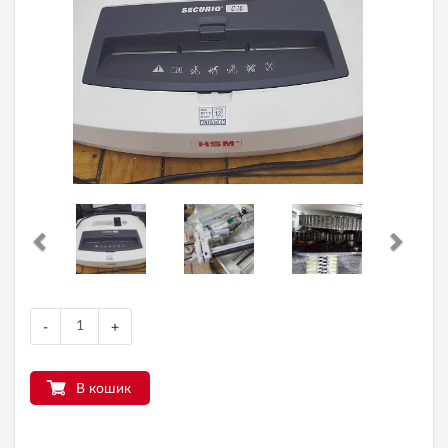
-
+
В кошик