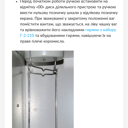
Перед початком роботи ручкою встановити на
відмітку «00» диск ділильного пристрою та ручкою
ввести нульову позначку шкали у відлікову позначку
екрана. При зважуванні у закритому положенні ваг
помістити вантаж, що зважується, на ліву чашку ваг
та врівноважити його накладними
гирями з набору
Г-2-210
та вбудованими гирями, навішуючи їх на
праве плече коромисла.