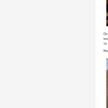
Ос
кн
та
Ко