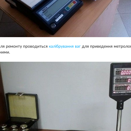
сля ремонту проводиться
калібрування ваг
для приведення метрологі
ними.