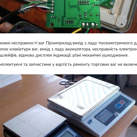
новні несправності ваг Промприлад:вихід з ладу тензометричного да
опок клавіатури ваг, вихід з ладу акумулятора, несправність електр
 шлейфів, відмова дисплея індикації, різні механічні ушкодження.
мплектуючі та запчастини у вартість ремонту торгових ваг не включ