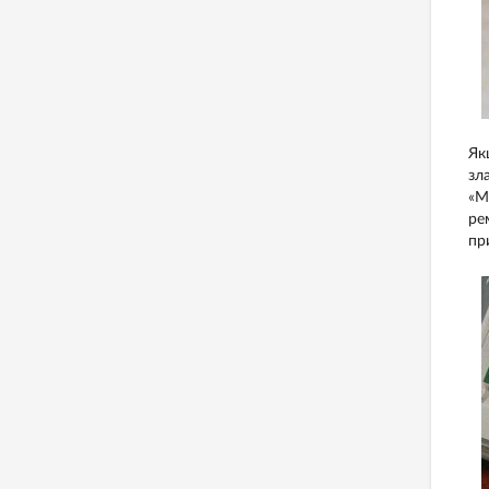
Як
зл
«М
ре
пр