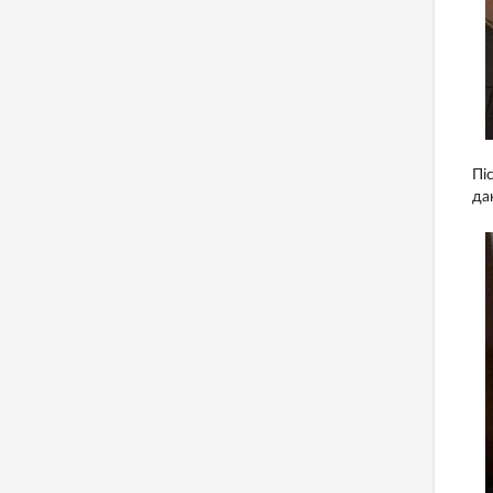
Пі
да