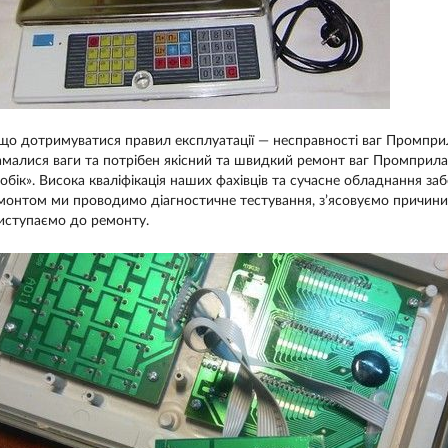
що дотримуватися правил експлуатації — несправності ваг Промприл
амалися ваги та потрібен якісний та швидкий ремонт ваг Промприла
обік». Висока кваліфікація наших фахівців та сучасне обладнання за
монтом ми проводимо діагностичне тестування, з’ясовуємо причини 
иступаємо до ремонту.