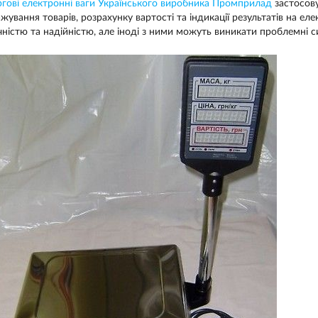
ргові електронні ваги Українського виробника Промприлад
застосову
ажування товарів, розрахунку вартості та індикації результатів на е
чністю та надійністю, але іноді з ними можуть виникати проблемні си