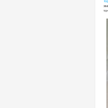
То
зв
то