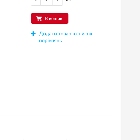
-
+
В кошик
Додати товар в список
порівнянь