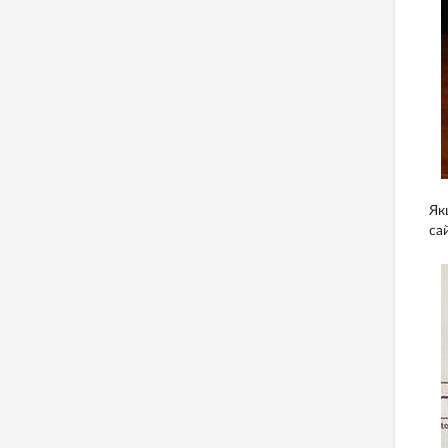
Як
са