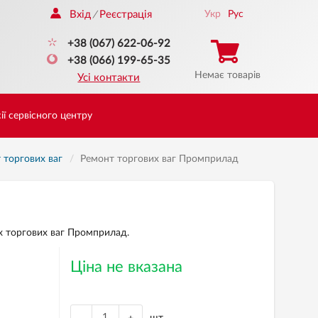
Вхід
Реєстрація
Укр
Рус
/
+38 (067) 622-06-92
+38 (066) 199-65-35
Немає товарів
Усі контакти
ії сервісного центру
 торгових ваг
Ремонт торгових ваг Промприлад
х торгових ваг Промприлад.
Ціна не вказана
шт.