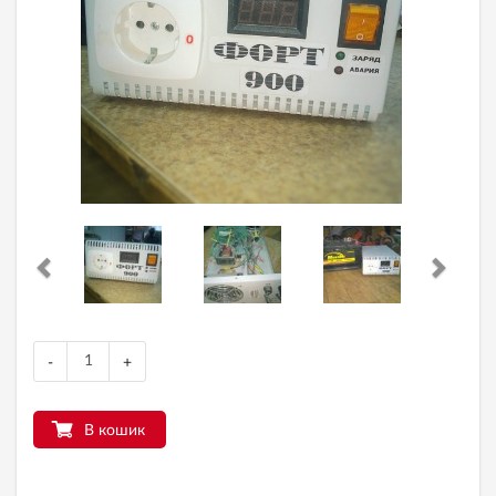
-
+
В кошик