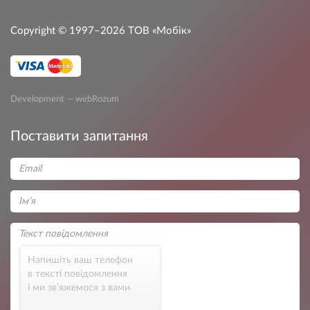
Copyright © 1997–2026
ТОВ «Мобік»
Development — webRozum
Поставити запитання
Напишіть ваш телефон
в тексті повідомлення
і ми зв’яжемося з вами