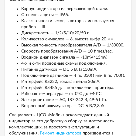
Корпус индикатора из нержавеющей стали.
Степень защиты — IP65.
Класс точности весов, в которых используется
прибор — III.
Дискретность — 1/2/5/10/20/50 г.
Количество символов — 6, высота цифр 20 мм.
Высокая точность преобразователя A/D — 1/30000.
Скорость преобразования A/D — 10 times/sec.
Входной диапазон сигнала — -10mV÷15mV.
4-х и 6-ти проводные схемы подключения.
Питание датчиков — DC 5 В, I≤150mA.
Подключение датчиков — 4 по 350Ω или 8 по 700Ω.
Интерфейс RS232, токовая петля 20mA.
Интерфейс RS485 для подключения принтера.
Рабочая температура — от 0°C до +40°C.
Электропитание — AC, 187-242 В, 49-51 Гц.
Встроенный аккумулятор — DC, 6 В/2,8 Ач.
Специалисты ЦСО «Мобик» рекомендуют данный
индикатор за его добротную сборку, за доступность
комплектующих, за простоту эксплуатации и
обслуживания.
Ремонт индикаторов
производится в