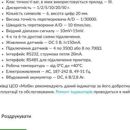
Клас точності ваг, в яких використовується прилад — III.
Дискретність — 1/2/5/10/20/50 г.
Кількість символів — 6, висота цифр 20 мм.
Висока точність перетворювача A/D — 1/30000.
Швидкість перетворення A/D — 10 times/sec.
Вхідний діапазон сигналу — 10mV÷15mV.
4-х та 6-ти дротові схеми підключення.
Живлення датчиків — DC 5 В, I≤150mA.
Підключення датчиків — 4 по 350Ω або 8 по 700Ω.
Інтерфейс RS232, струмова петля 20mA.
Інтерфейс RS485 для підключення принтера.
Робоча температура — від 0°C до +40°C.
Електроживлення — AC, 187-242 В, 49-51 Гц.
Вбудований акумулятор — DC, 6 В/2,8 Аг.
хівці ЦСО «Мобік» рекомендують даний індикатор за його добротну з
сплуатації та обслуговування.
Ремонт індикаторів
проводиться в май
Роздрукувати