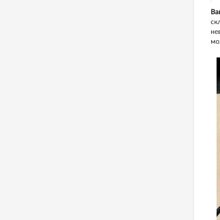
Ва
ск
не
мо