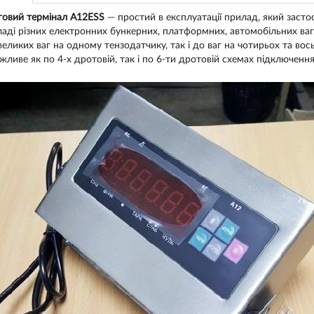
говий термінал A12ESS
— простий в експлуатації прилад, який засто
ладі різних електронних бункерних, платформних, автомобільних ваг.
великих ваг на одному тензодатчику, так і до ваг на чотирьох та во
жливе як по 4-х дротовій, так і по 6-ти дротовій схемах підключення