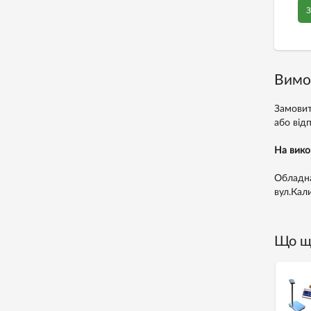
З
Вимо
Замовит
або від
На вико
Обладна
вул.Кал
Що ще