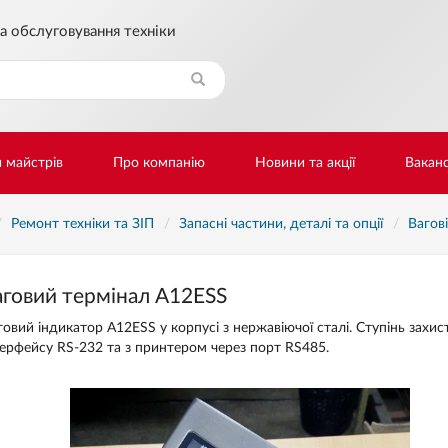
а обслуговування техніки
Знайти
и майстрів
Про компанію
Новини та акції
Ваканс
Ремонт техніки та ЗІП
Запасні частини, деталі та опції
Вагов
аговий термінал A12ESS
говий індикатор A12ESS у корпусі з нержавіючої сталі. Ступінь захис
терфейсу RS-232 та з принтером через порт RS485.