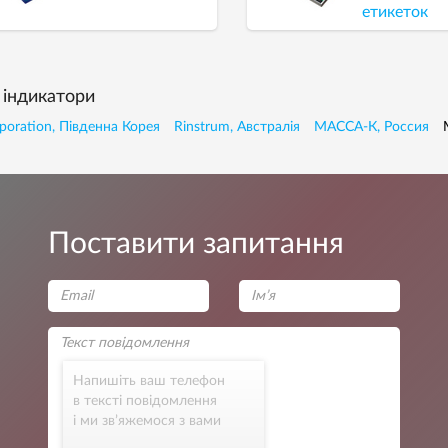
етикеток
 індикатори
poration, Південна Корея
Rinstrum, Австралія
МАССА-К, Россия
Поставити запитання
Напишіть ваш телефон
в тексті повідомлення
і ми зв’яжемося з вами