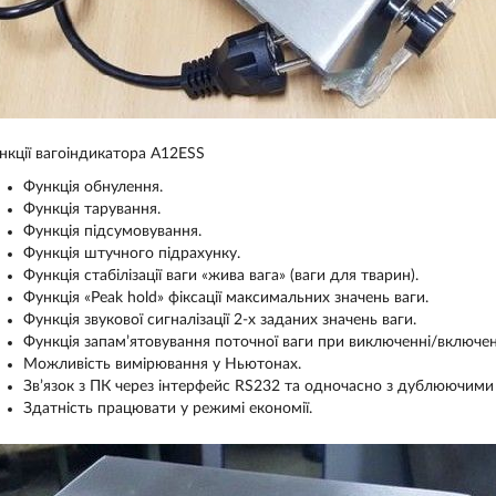
нкції вагоіндикатора A12ESS
Функція обнулення.
Функція тарування.
Функція підсумовування.
Функція штучного підрахунку.
Функція стабілізації ваги «жива вага» (ваги для тварин).
Функція «Peak hold» фіксації максимальних значень ваги.
Функція звукової сигналізації 2-х заданих значень ваги.
Функція запам’ятовування поточної ваги при виключенні/включен
Можливість вимірювання у Ньютонах.
Зв’язок з ПК через інтерфейс RS232 та одночасно з дублюючими
Здатність працювати у режимі економії.