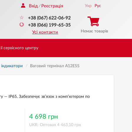
Вхід
Реєстрація
Укр
Рус
/
+38 (067) 622-06-92
+38 (066) 199-65-35
Немає товарів
Усі контакти
ії сервісного центру
і індикатори
Ваговий термінал A12ESS
ту — IP65. Забезпечує зв’язок з комп’ютером по
4 698 грн
UKR: Оптовая 4 463,10 грн