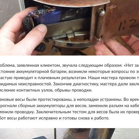
облема, заявленная клиентом, звучала следующим образом: «Нет зар
стояние аккумуляторной батареи, возникли некоторые вопросы по 
частую приводит к плачевным результатам. Наши мастера провели 
видимых неисправностей. Закончив диагностику, мастера дали закл
исление контактных узлов, обрывы проводки.
ановые весы были протестированы, а неполадки устранены. Во вре
прогнали сборные аккумуляторы для весов, заменили разъем на кабе
менили проводку. Заключительным тестом для весов была их провер
бот весы работают исправно и готовы снова к работе.