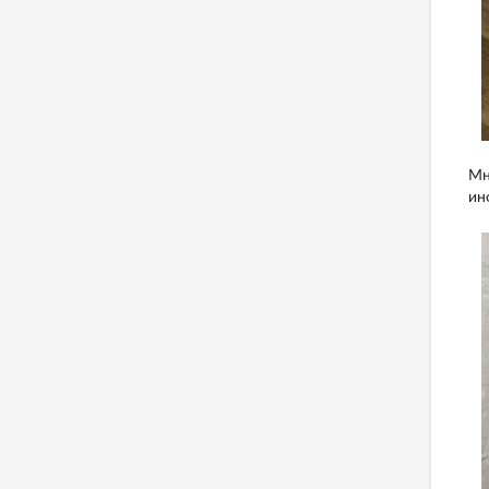
Мн
ин