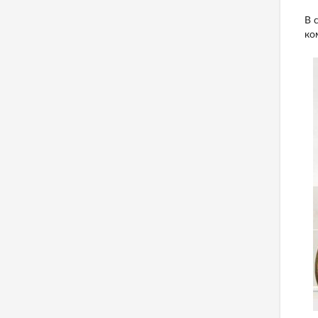
В 
ко