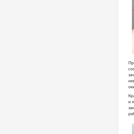
Пр
со
за
не
ок
Кр
и 
за
ра