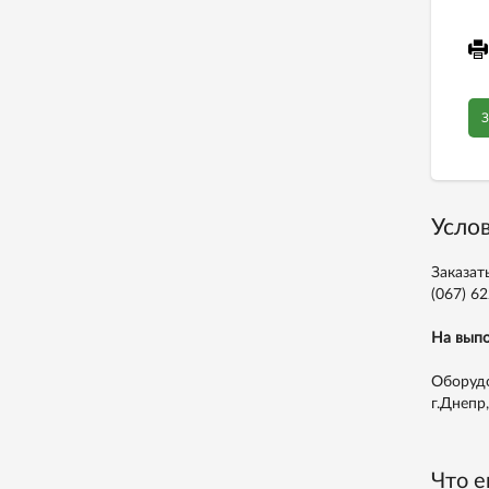
З
Услов
Заказат
(067) 62
На выпо
Оборудо
г.Днепр
Что е