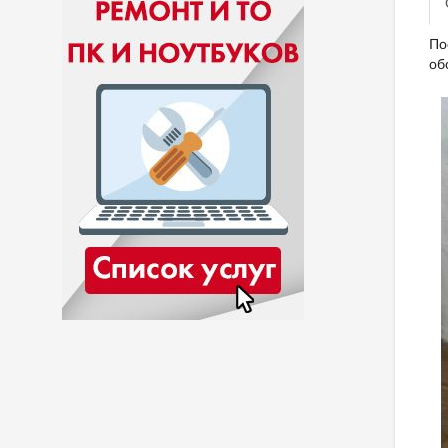
По
об