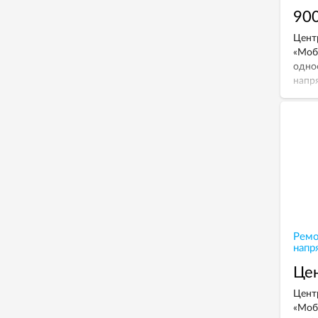
900
Цент
«Моб
одно
напр
Ремо
напр
Цен
Цент
«Моб