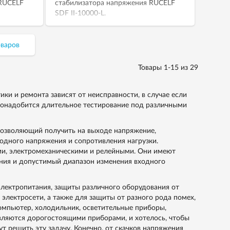
 RUCELF
стабилизатора напряжения RUCELF
SDF II-10000-L.
оваров
Товары 1-15 из 29
ки и ремонта зависят от неисправности, в случае если
 понадобится длительное тестирование под различными
позволяющий получить на выходе напряжение,
одного напряжения и сопротивления нагрузки.
и, электромеханическими и релейными. Они имеют
ения и допустимый диапазон изменения входного
лектропитания, защиты различного оборудования от
электросети, а также для защиты от разного рода помех,
компьютер, холодильник, осветительные приборы,
вляются дорогостоящими приборами, и хотелось, чтобы
 решить эту задачу. Конечно, от скачков напряжения