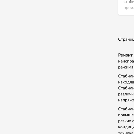
стаб
прои
Страни
Ремонт 
неиспра
режимам
Стабили
находящ
Стабили
различн
напряже
Стабили
повышен
резких 
кондици
техника