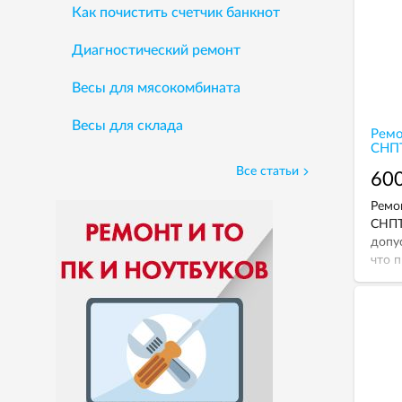
Как почистить счетчик банкнот
Диагностический ремонт
Весы для мясокомбината
Весы для склада
Ремо
СНП
Все статьи
600
Ремо
СНПТ
допу
что 
сими