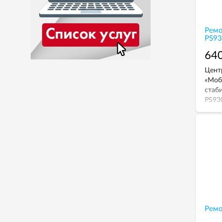
Ремо
PS9
640
Цент
«Моб
стаб
PS93
Рем