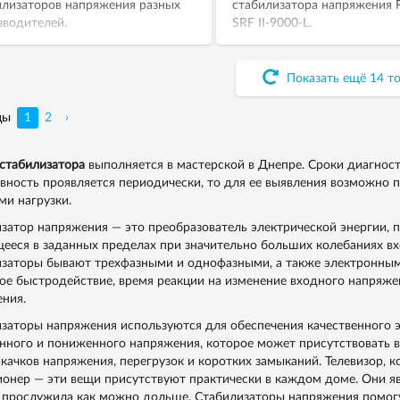
илизаторов напряжения разных
стабилизатора напряжения
зводителей.
SRF II-9000-L.
Показать ещё
14
т
цы
1
2
›
стабилизатора
выполняется в мастерской в Днепре. Сроки диагности
вность проявляется периодически, то для ее выявления возможно
и нагрузки.
затор напряжения — это преобразователь электрической энергии, 
ееся в заданных пределах при значительно больших колебаниях вх
заторы бывают трехфазными и однофазными, а также электронным
ое быстродействие, время реакции на изменение входного напряж
ния.
заторы напряжения используются для обеспечения качественного э
ного и пониженного напряжения, которое может присутствовать в 
скачков напряжения, перегрузок и коротких замыканий. Телевизор, 
онер — эти вещи присутствуют практически в каждом доме. Они я
 прослужила как можно дольше. Стабилизаторы напряжения помогут