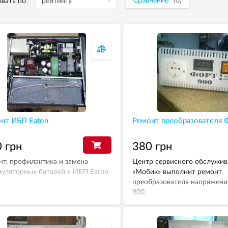
Сравнение
(0)
вать по
нт ИБП Eaton
Ремонт преобразователя 
 грн
380 грн
нт, профилактика и замена
Центр сервисного обслужив
муляторных батарей в ИБП Eaton.
«Мобик» выполнит ремонт
преобразователя напряжен
900.