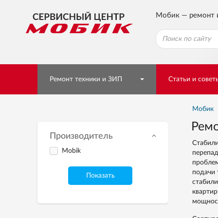
Мобик — ремонт 
Ремонт техники и ЗИП
Статьи и совет
Мобик
Ремо
Производитель
Стабили
Mobik
перепад
проблем
подачи 
Показать
стабили
квартир
мощнос