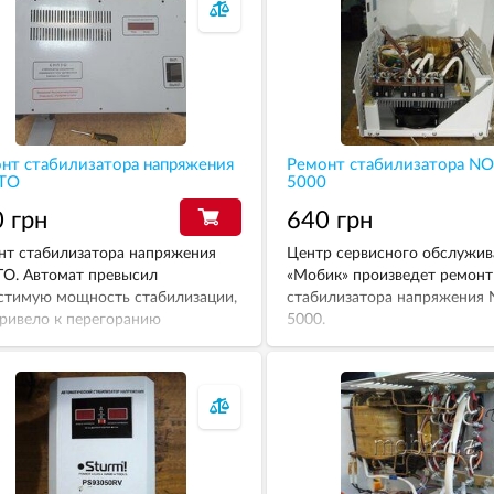
нт стабилизатора напряжения
Ремонт стабилизатора N
ТО
5000
 грн
640 грн
нт стабилизатора напряжения
Центр сервисного обслужив
О. Автомат превысил
«Мобик» произведет ремонт
стимую мощность стабилизации,
стабилизатора напряжени
привело к перегоранию
5000.
сторных регуляторов мощности.