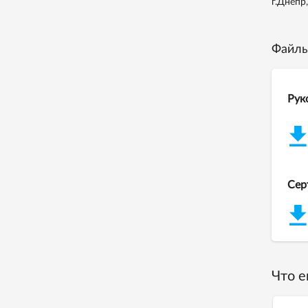
г.Днепр
Файлы
Рук
Сер
Что е