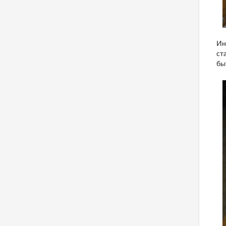
Ин
ст
бы