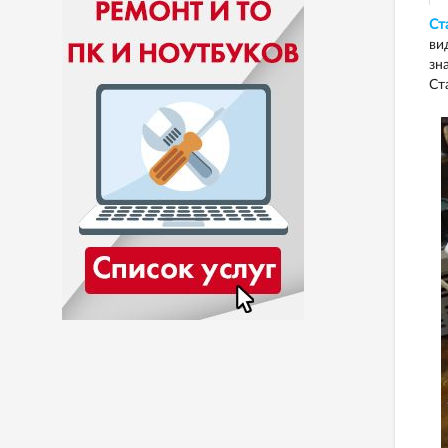
Ст
ви
зн
Ст