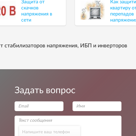
Защита от
Как защит
скачков
квартиру о
напряжения в
перепадов
сети
напряжени
т стабилизаторов напряжения, ИБП и инверторов
Задать вопрос
Напишите ваш телефон