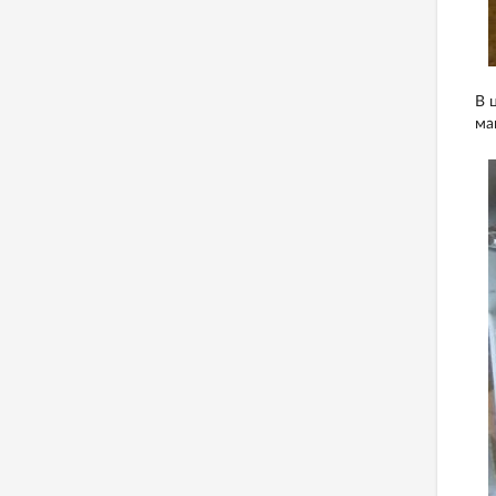
В 
ма