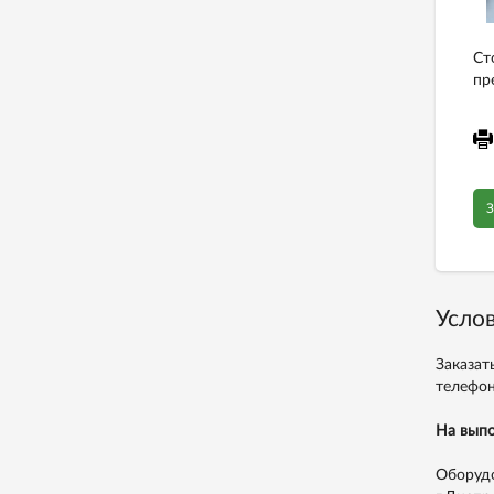
Ст
пр
З
Услов
Заказат
телефо
На выпо
Оборудо