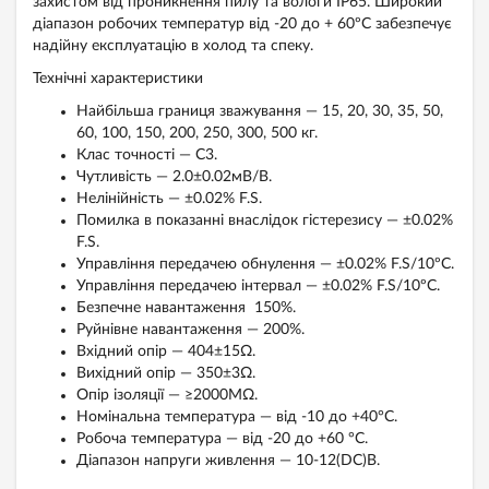
захистом від проникнення пилу та вологи IP65. Широкий
діапазон робочих температур від -20 до + 60ºС забезпечує
надійну експлуатацію в холод та спеку.
Технічні характеристики
Найбільша границя зважування — 15, 20, 30, 35, 50,
60, 100, 150, 200, 250, 300, 500 кг.
Клас точності — С3.
Чутливість — 2.0±0.02мВ/В.
Нелінійність — ±0.02% F.S.
Помилка в показанні внаслідок гістерезису — ±0.02%
F.S.
Управління передачею обнулення — ±0.02% F.S/10ºС.
Управління передачею інтервал — ±0.02% F.S/10ºС.
Безпечне навантаження 150%.
Руйнівне навантаження — 200%.
Вхідний опір — 404±15Ω.
Вихідний опір — 350±3Ω.
Опір ізоляції — ≥2000MΩ.
Номінальна температура — від -10 до +40°C.
Робоча температура — від -20 до +60 °C.
Діапазон напруги живлення — 10-12(DC)В.