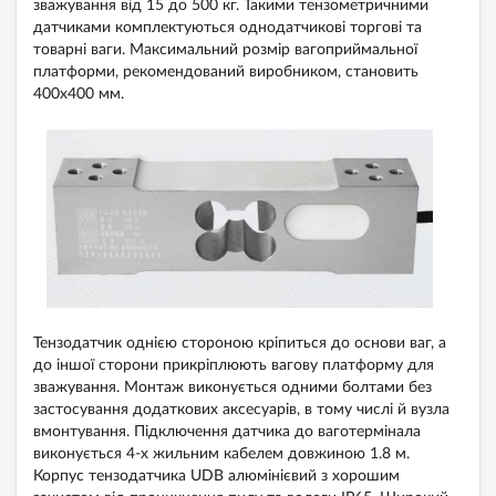
зважування від 15 до 500 кг. Такими тензометричними
датчиками комплектуються однодатчикові торгові та
товарні ваги. Максимальний розмір вагоприймальної
платформи, рекомендований виробником, становить
400х400 мм.
Тензодатчик однією стороною кріпиться до основи ваг, а
до іншої сторони прикріплюють вагову платформу для
зважування. Монтаж виконується одними болтами без
застосування додаткових аксесуарів, в тому числі й вузла
вмонтування. Підключення датчика до ваготермінала
виконується 4-x жильним кабелем довжиною 1.8 м.
Корпус тензодатчика UDB алюмінієвий з хорошим