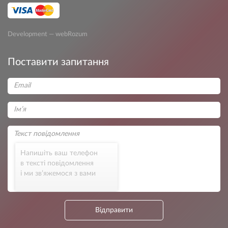
Development — webRozum
Поставити запитання
Напишіть ваш телефон
в тексті повідомлення
і ми зв’яжемося з вами
Відправити