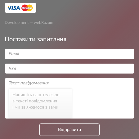
Development — webRozum
Поставити запитання
Напишіть ваш телефон
в тексті повідомлення
і ми зв’яжемося з вами
Відправити