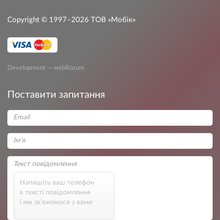
Copyright © 1997–2026
ТОВ «Мобік»
Development — webRozum
Поставити запитання
Напишіть ваш телефон
в тексті повідомлення
і ми зв’яжемося з вами