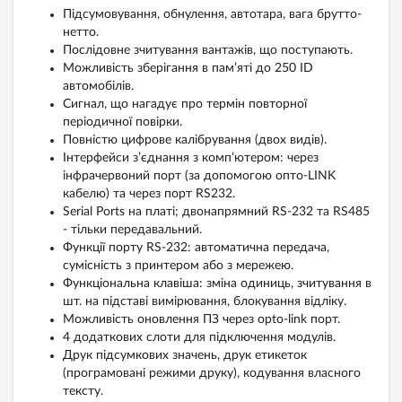
Підсумовування, обнулення, автотара, вага брутто-
нетто.
Послідовне зчитування вантажів, що поступають.
Можливість зберігання в пам’яті до 250 ID
автомобілів.
Сигнал, що нагадує про термін повторної
періодичної повірки.
Повністю цифрове калібрування (двох видів).
Інтерфейси з’єднання з комп’ютером: через
інфрачервоний порт (за допомогою опто-LINK
кабелю) та через порт RS232.
Serial Ports на платі; двонапрямний RS-232 та RS485
- тільки передавальний.
Функції порту RS-232: автоматична передача,
сумісність з принтером або з мережею.
Функціональна клавіша: зміна одиниць, зчитування в
шт. на підставі вимірювання, блокування відліку.
Можливість оновлення ПЗ через opto-link порт.
4 додаткових слоти для підключення модулів.
Друк підсумкових значень, друк етикеток
(програмовані режими друку), кодування власного
тексту.