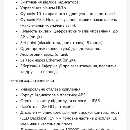
Зчитування відліків індикатора.
Управління рівнем Hi/Lo.
Функція 10-ти кратного підвищення дискретності.
Функція Peak Hold фіксування пікових навантажень
(максимальних значень ваги).
Кількість вх./вих. цифрових сигналів управління: до
32-х (опція).
Set point (кількість заданих точок): 8 (опція).
Один продукт (рецептура) для дозування.
Аналоговий вихід (опція).
Зв’язок через Ethernet (опція).
Зберігання інформації про завантаження, передача
та друк звітів (опція).
Технічні характеристики
Універсальне сталеве кріплення.
Корпус індикатора з пластику ABS.
Ступінь захисту від пилу та вологи — IP65.
Пам’ять на 250 ID автомобілів.
Дисплей — рідкокристалічний високої контрастності
(LED Backlight): 29 мм головна частина дисплея, 18
мм нижня частина дисплея.