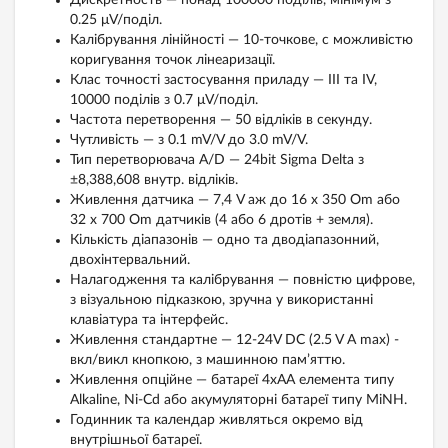
Дискретность — понад 100000 поділів, мінімум з
0.25 μV/поділ.
Калібрування лінійності — 10-точкове, c можливістю
коригування точок лінеаризації.
Клас точності застосування приладу — III та IV,
10000 поділів з 0.7 μV/поділ.
Частота перетворення — 50 відліків в секунду.
Чутливість — з 0.1 mV/V до 3.0 mV/V.
Тип перетворювача A/D — 24bit Sigma Delta з
±8,388,608 внутр. відліків.
Живлення датчика — 7,4 V аж до 16 x 350 Оm або
32 x 700 Оm датчиків (4 або 6 дротів + земля).
Кількість діапазонів — одно та дводіапазонний,
двохінтервальний.
Налагодження та калібрування — повністю цифрове,
з візуальною підказкою, зручна у використанні
клавіатура та інтерфейс.
Живлення стандартне — 12-24V DC (2.5 V A max) -
вкл/викл кнопкою, з машинною пам’яттю.
Живлення опційне — батареї 4xAA елемента типу
Alkaline, Ni-Cd або акумуляторні батареї типу MiNH.
Годинник та календар живляться окремо від
внутрішньої батареї.