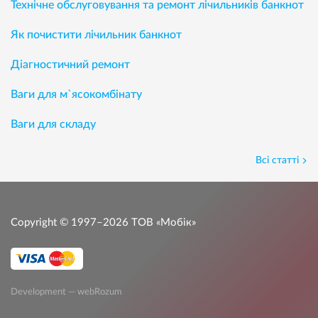
Технічне обслуговування та ремонт лічильників банкнот
Як почистити лічильник банкнот
Діагностичний ремонт
Ваги для м`ясокомбінату
Ваги для складу
Всі статті
Copyright © 1997–2026
ТОВ «Мобік»
Development — webRozum