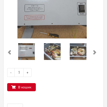
-
+
В кошик