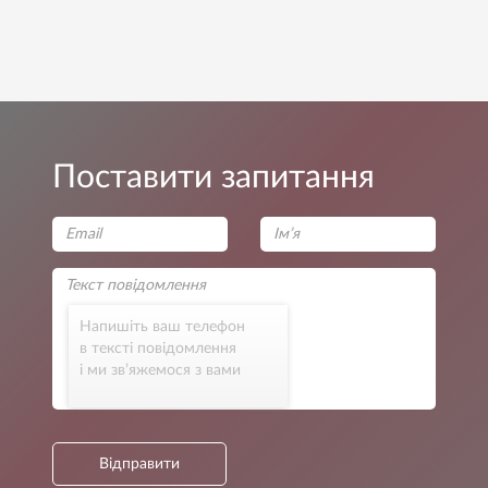
Поставити запитання
Напишіть ваш телефон
в тексті повідомлення
і ми зв’яжемося з вами
Відправити