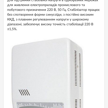
для підтримки стабільної напруги в однофазних мережах
для живлення електроприладів промислового та
побутового призначення 220 В, 50 Гц. Стабілізатор працює
без спотворення форми синусоїди, з постійно високим
ККД, з плавним регулюванням напруги у широкому
діапазоні, забезпечує високу точність стабілізації 220 В
±1,5%.