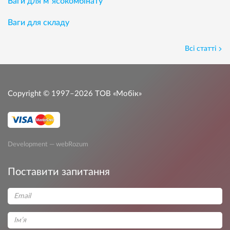
Ваги для м`ясокомбінату
Ваги для складу
Всі статті
Copyright © 1997–2026
ТОВ «Мобік»
Development — webRozum
Поставити запитання