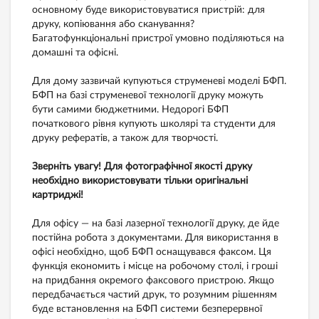
основному буде використовуватися пристрій: для
друку, копіювання або сканування?
Багатофункціональні пристрої умовно поділяються на
домашні та офісні.
Для дому зазвичай купуються струменеві моделі БФП.
БФП на базі струменевої технології друку можуть
бути самими бюджетними. Недорогі БФП
початкового рівня купують школярі та студенти для
друку рефератів, а також для творчості.
Зверніть увагу! Для фотографічної якості друку
необхідно використовувати тільки оригінальні
картриджі!
Для офісу — на базі лазерної технології друку, де йде
постійна робота з документами. Для використання в
офісі необхідно, щоб БФП оснащувався факсом. Ця
функція економить і місце на робочому столі, і гроші
на придбання окремого факсового пристрою. Якщо
передбачається частий друк, то розумним рішенням
буде встановлення на БФП системи безперервної