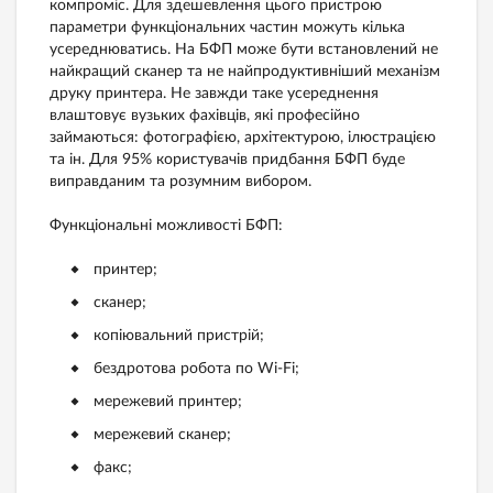
компроміс. Для здешевлення цього пристрою
параметри функціональних частин можуть кілька
усереднюватись. На БФП може бути встановлений не
найкращий сканер та не найпродуктивніший механізм
друку принтера. Не завжди таке усереднення
влаштовує вузьких фахівців, які професійно
займаються: фотографією, архітектурою, ілюстрацією
та ін. Для 95% користувачів придбання БФП буде
виправданим та розумним вибором.
Функціональні можливості БФП:
принтер;
сканер;
копіювальний пристрій;
бездротова робота по Wi-Fi;
мережевий принтер;
мережевий сканер;
факс;